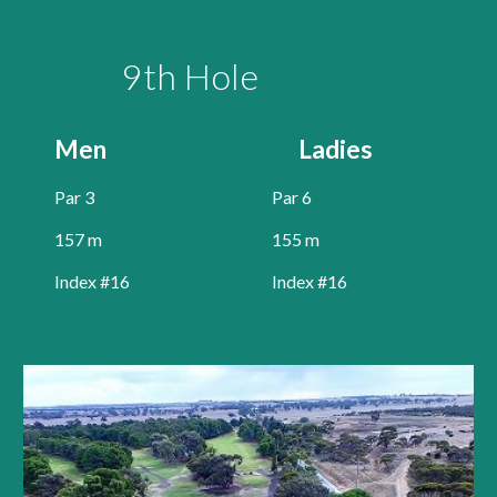
9
th Hole
Men
Ladies
Par 
3
Par 
6
157
 m
155
 m
Index #1
6
Index #
16